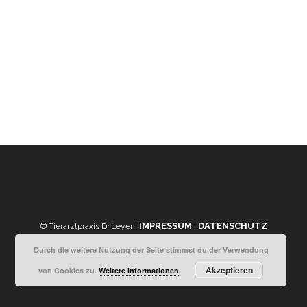
IMPRESSUM
DATENSCHUTZ
© Tierarztpraxis Dr.Leyer |
|
Durch die weitere Nutzung der Seite stimmst du der Verwendung
Akzeptieren
von Cookies zu.
Weitere Informationen