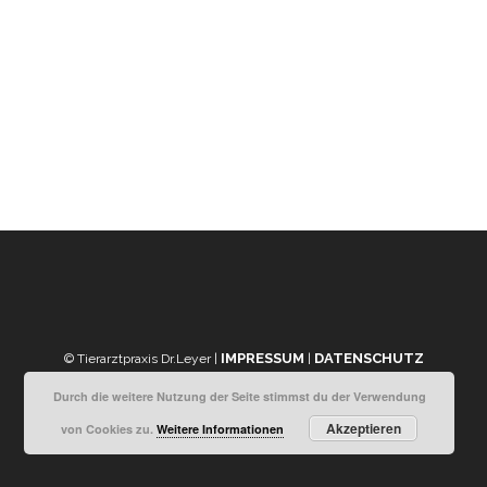
IMPRESSUM
DATENSCHUTZ
© Tierarztpraxis Dr.Leyer |
|
Durch die weitere Nutzung der Seite stimmst du der Verwendung
Akzeptieren
von Cookies zu.
Weitere Informationen